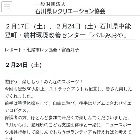
コ
ナ
ン
ビ
テ
ゲ
ン
ー
２月17日（土）、２月24日（土）石川県中能
ツ
シ
登町・農村環境改善センター「パルみおや」
へ
ョ
ス
ン
キ
に
レポート：七尾市レク協会・宮西好子
ッ
移
プ
動
２月24日（土）
遊ぼう！楽しもう！みんなのスポーツ！
今回も総数50人以上。ストラックアウトも配置し、皆さん楽しん
でくれました。
前半は準備体操をして、自由に遊び。後半はリズムに合わせてエ
アロビクス。
保護者の方、ほとんど参加で汗だくで楽しんでくださいました。
３月からは、避難所のこども支援団体様と一緒に、ニュースポー
ツ用具持参して楽しんでもらうボランティアも行えればと考えて
ます。