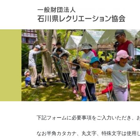
コ
ナ
ン
ビ
テ
ゲ
ン
ー
ツ
シ
へ
ョ
ス
ン
キ
に
ッ
移
プ
動
下記フォームに必要事項をご入力いただき、
なお半角カタカナ、丸文字、特殊文字は使用